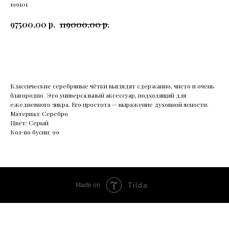
199101
р.
р.
97500,00
119000,00
В корзину
Классические серебряные чётки выглядят сдержанно, чисто и очень
благородно. Это универсальный аксессуар, подходящий для
ежедневного зикра. Его простота — выражение духовной ясности.
Материал: Серебро
Цвет: Серый
Кол-во бусин: 99
Tilda
Made on